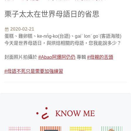
栗子太太在世界母語日的省思
2020-02-21
event_note
蛋糕、雞卵糕、ke-nn̄g-ko(台語)、gaiˋ lonˊ goˋ(客語海陸)
今天是世界母語日，與烘焙相關的母語，您我能說多少？
封面照片拍攝於
#
Abao阿爆阿仍仍
專輯
#
母親的舌頭
#
母語不死只是需要加強練習