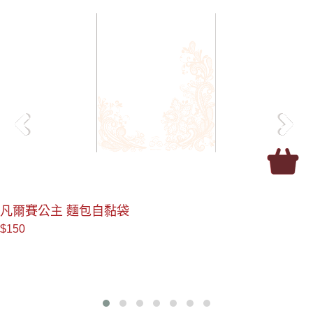
＜
＞
凡爾賽公主 麵包平口袋
$145