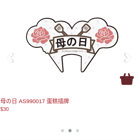
＜
＞
母の日 AS990017 蛋糕插牌
$30