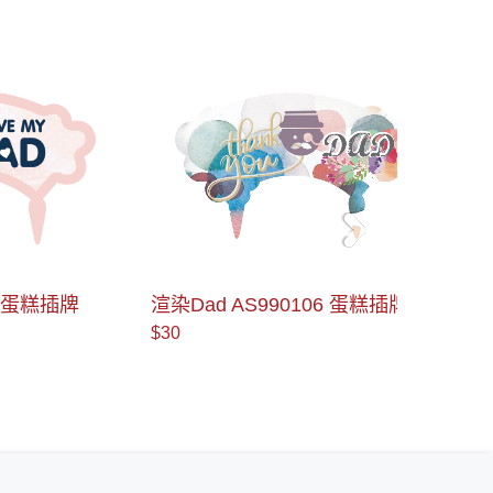
＞
櫻花Happ
插牌
渲染Dad AS990106 蛋糕插牌
糕插牌
$30
$30