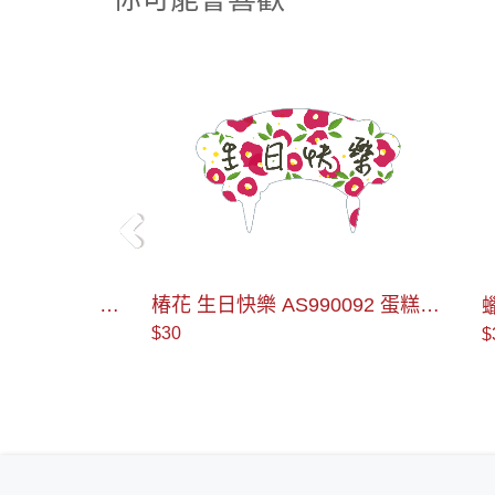
＜
0084 蛋
椿花 生日快樂 AS990092 蛋糕插
蠟筆 Th
牌
牌
$30
$30