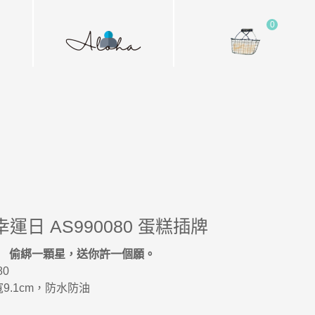
0
運日 AS990080 蛋糕插牌
偷綁一顆星，送你許一個願。
80
 寬9.1cm，防水防油