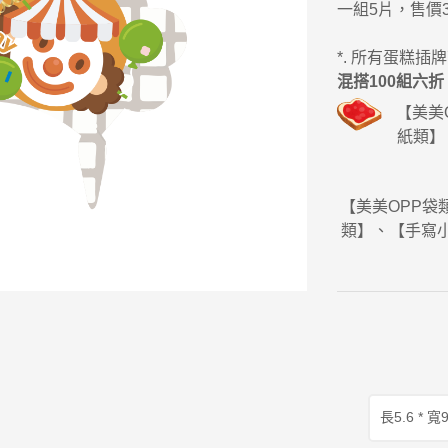
一組5片，售價3
*. 所有蛋糕插
混搭100組六折 
【美美
紙類】
【美美OPP
類】、【手寫