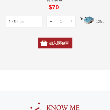
$70
–
+
1295