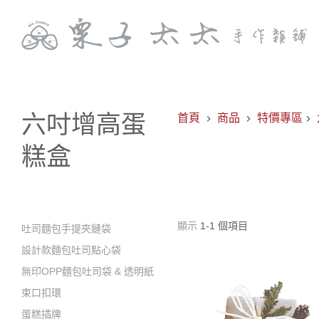
六吋增高蛋
首頁
商品
特價專區
糕盒
顯示
1-1 個項目
吐司麵包手提夾鏈袋
設計款麵包吐司點心袋
無印OPP麵包吐司袋 & 透明紙
束口扣環
蛋糕插牌