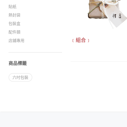
貼紙
熱封袋
包裝盒
配件類
﹝組合﹞
店鋪專用
商品標籤
六吋包裝