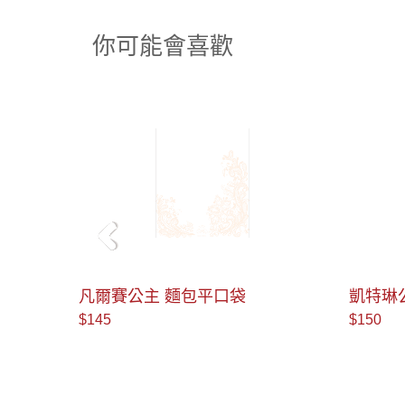
你可能會喜歡
＜
凱特琳公主 麵包自黏袋
小語咒
$150
$140