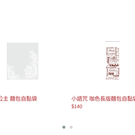
 咖色長版麵包自黏袋
凱特琳公主 麵包平口袋
$145