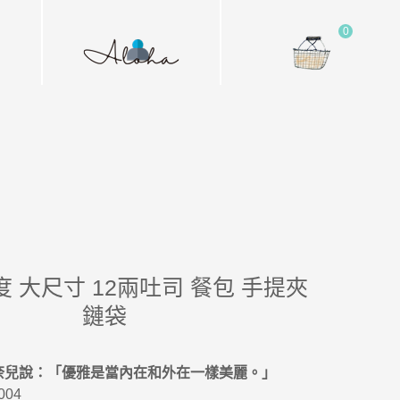
0
 大尺寸 12兩吐司 餐包 手提夾
鏈袋
奈兒說：「優雅是當內在和外在一樣美麗。」
004