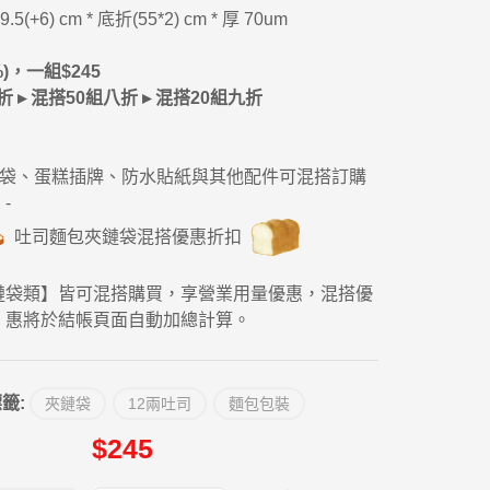
9.5(+6) cm * 底折(55*2) cm * 厚 70um
%)，一組$245
 ▸ 混搭50組八折 ▸ 混搭20組九折
麵包袋、蛋糕插牌、防水貼紙與其他配件可混搭訂購
-
吐司麵包夾鏈袋混搭優惠折扣
鏈袋類】皆可混搭購買，享營業用量優惠，混搭優
惠將於結帳頁面自動加總計算。
籤:
夾鏈袋
12兩吐司
麵包包裝
$245