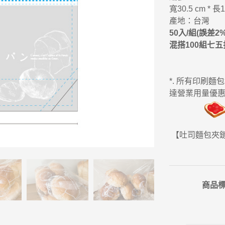
寬30.5 cm * 長1
產地：台灣
50入/組(誤差2
混搭100組七五折
*. 所有印刷
達營業用量優惠 
【吐司麵包夾
商品標