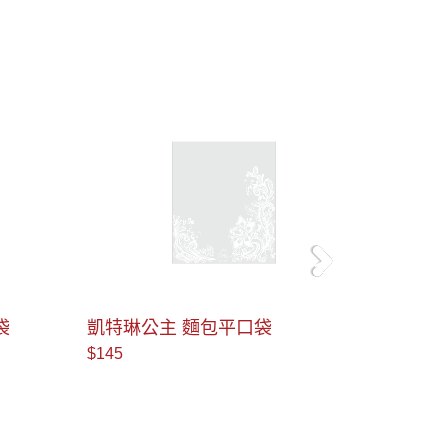
＞
小語咒 白色長版麵包自黏袋
凡爾賽
$140
$145