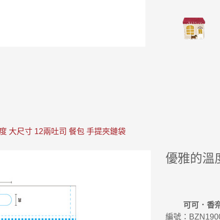
度 大尺寸 12兩吐司 餐包 手提夾鏈袋
優雅的溫度
可可．香
編號：BZN190