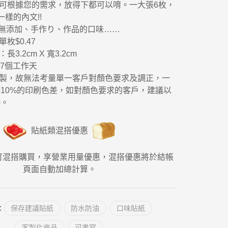
文可根據您的需求，放得下都可以唷。一大張6
枚，
樣的內文!!
名、無添加、手作り、作品的口味……
，單枚$0.47
3.2cm X 寬3.2cm
-7個工作天
印製，故無法考量單一客戶對顏色要求及調正，
一
10%的印刷色差，如對顏色要求的客戶
，建議以
優。
貼紙類混搭優惠
可混搭購買，享營業用量優惠，混搭優惠將於結帳
頁面自動加總計算。
:
保存建議貼紙
防水防油
口味貼紙
客製化商品
可書寫