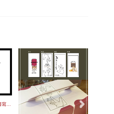
＞
專屬於我 個性化口味I - 可書寫防
專屬於我
水貼紙
水貼紙
$1399
$1850