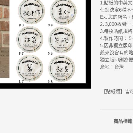
1.貼紙的中英
任您決定6種不一
Ex. 您的店
2. 3,000枚/組
3.每枚貼紙規格：長
4.製作時間： 5
5.因非獨立版
般來說會有約略
獨立版印刷為
產地：台灣
【貼紙類】皆
商品標籤