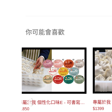
你可能會喜歡
＜
專屬於我 個性化口味F - 可書寫防
專屬於我 個性化口味G - 
可書寫防
水貼紙
水貼紙
$1399
$1399