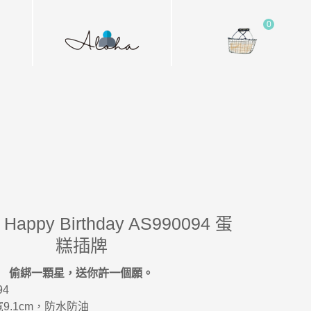
0
appy Birthday AS990094 蛋
糕插牌
偷綁一顆星，送你許一個願。
94
 寬9.1cm，防水防油