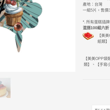
產地：台灣
一組5片，售價3
*. 所有蛋糕插
混搭100組六折 
【美美
紙類】
【美美OPP
類】、【手寫