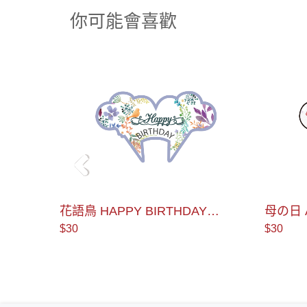
你可能會喜歡
＜
花語鳥 HAPPY BIRTHDAY
母の日 
AS990011 蛋糕插牌
$30
$30