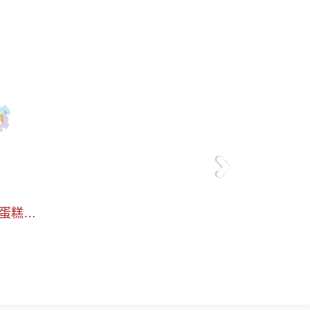
＞
1 蛋糕插